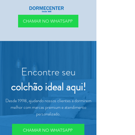
CHAMAR NO WHATSAPP
Encontre seu
colchão ideal aqui!
Desde 1998, ajudando nossos clientes a dormirem
melhor com marcas premium e atendimento
personalizado.
CHAMAR NO WHATSAPP