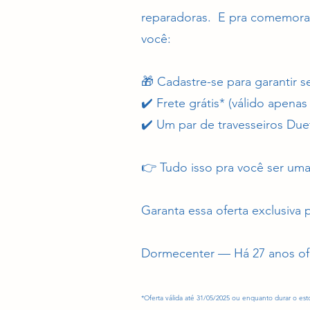
reparadoras. E pra comemora
você:
🎁 Cadastre-se para garantir s
✔️ Frete grátis* (válido apena
✔️ Um par de travesseiros Due
👉 Tudo isso pra você ser uma
Garanta essa oferta exclusiva
Dormecenter — Há 27 anos ofe
*Oferta válida até 31/05/2025 ou enquanto durar o est