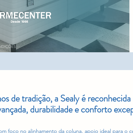
NDIÇÕES
s de tradição, a Sealy é reconhecida
vançada, durabilidade e conforto excep
m foco no alinhamento da coluna, apoio ideal para o c