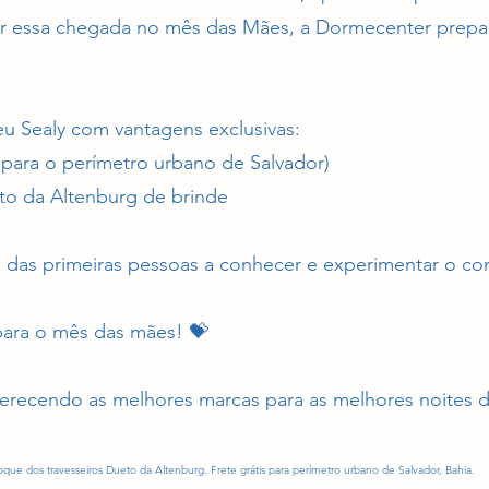
r essa chegada no mês das Mães, a Dormecenter prepar
eu Sealy com vantagens exclusivas:
s para o perímetro urbano de Salvador)
to da Altenburg de brinde
 das primeiras pessoas a conhecer e experimentar o con
 para o mês das mães! 💝
recendo as melhores marcas para as melhores noites d
oque dos travesseiros Dueto da Altenburg. Frete grátis para perímetro urbano de Salvador, Bahia.