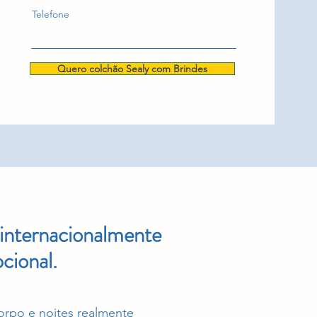
Telefone
Quero colchão Sealy com Brindes
 internacionalmente
cional.
orpo e noites realmente